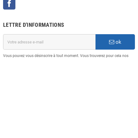
Facebook
LETTRE D'INFORMATIONS
ok
Vous pouvez vous désinscrire à tout moment. Vous trouverez pour cela nos
informations de contact dans les conditions d'utilisation du site.
INFORMATION
Copyright © 2025
3D FORM