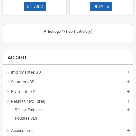
DÉTAILS
DÉTAILS
Affichage 1-8 de 8 article(s)
ACCUEIL
Imprimantes 3D
add
Scanners 3D
add
Filaments 3D
add
Résines / Poudres
add
Résine Formlabs
add
Poudres SLS
Accessoires
add