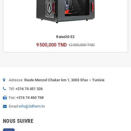
Raise3D E2
9 500,000 TND
12 000,000 TND
Adresse:
Route Menzel Chaker km 1, 3003 Sfax – Tunisie
Tél:
+216 74 451 326
Fax:
+216 74 460 768
Email:
info@3dform.tn
NOUS SUIVRE