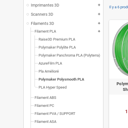
Imprimantes 3D
add
Il y a 6 prod
Scanners 3D
add
Filaments 3D
add
Filament PLA
add
Raise3D Premium PLA
Polymaker Polylite PLA
Polymaker Panchroma PLA (Polyterra)
AzureFilm PLA
Pla Amélioré
Polymaker Polysmooth PLA
Polym
PLA Hyper Speed
Sh
Filament ABS
Filament PC
1
Filament PVA / SUPPORT
Filament ASA