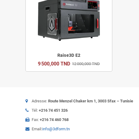
Raise3D E2
9 500,000 TND
12 000,000 TND
Adresse:
Route Menzel Chaker km 1, 3003 Sfax – Tunisie
Tél:
+216 74 451 326
Fax:
+216 74 460 768
Email:
info@3dform.tn