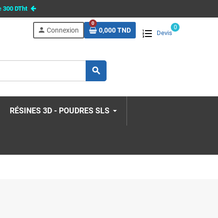
e
300 DTht
0
0
person
Connexion
0,000 TND
Devis
search
RÉSINES 3D - POUDRES SLS