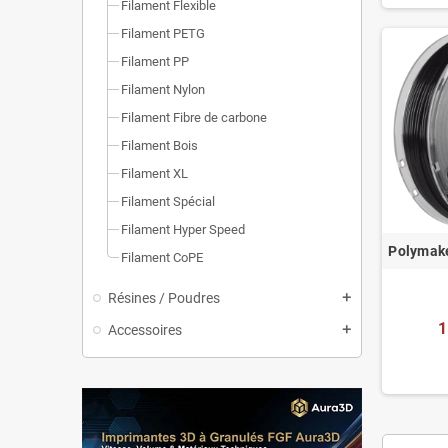
Filament Flexible
Filament PETG
Filament PP
Filament Nylon
Filament Fibre de carbone
Filament Bois
Filament XL
Filament Spécial
Filament Hyper Speed
Polymake
Filament CoPE
Résines / Poudres
add
1
Accessoires
add