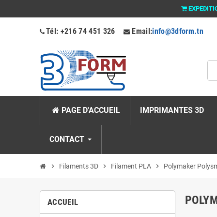
EXPEDITI
Tél: +216 74 451 326
Email:
info@3dform.tn
PAGE D'ACCUEIL
IMPRIMANTES 3D
CONTACT
chevron_right
Filaments 3D
chevron_right
Filament PLA
chevron_right
Polymaker Polys
POLYM
ACCUEIL