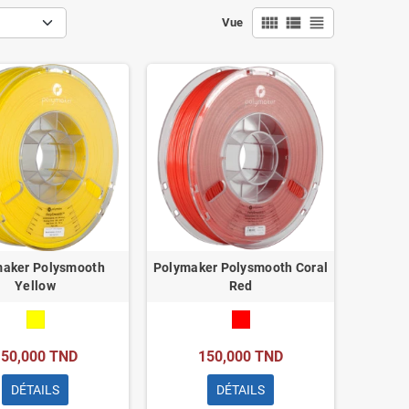
view_comfy
view_list
view_headline
Vue
maker Polysmooth
Polymaker Polysmooth Coral
Yellow
Red
150,000 TND
150,000 TND
DÉTAILS
DÉTAILS