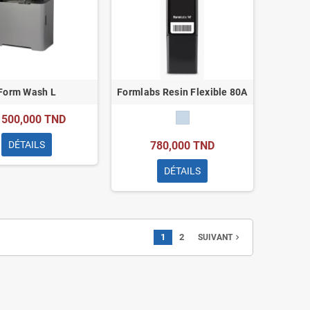
Form Wash L
Formlabs Resin Flexible 80A
 500,000 TND
DÉTAILS
780,000 TND
DÉTAILS
1
2
navigate_next
SUIVANT