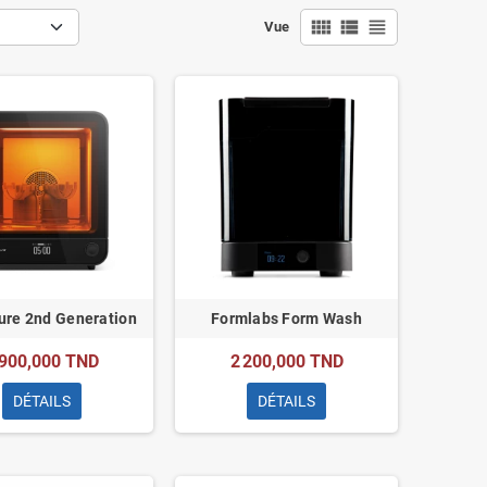
view_comfy
view_list
view_headline
Vue
ure 2nd Generation
Formlabs Form Wash
 900,000 TND
2 200,000 TND
DÉTAILS
DÉTAILS