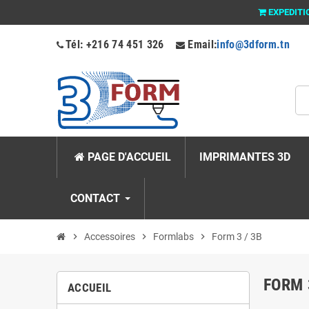
EXPEDITI
Tél: +216 74 451 326
Email:
info@3dform.tn
PAGE D'ACCUEIL
IMPRIMANTES 3D
CONTACT
chevron_right
Accessoires
chevron_right
Formlabs
chevron_right
Form 3 / 3B
FORM 
ACCUEIL