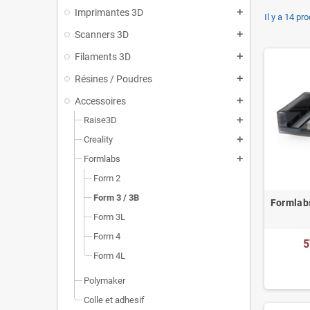
Imprimantes 3D
add
Il y a 14 pro
Scanners 3D
add
Filaments 3D
add
Résines / Poudres
add
Accessoires
add
Raise3D
add
Creality
add
Formlabs
add
Form 2
Form 3 / 3B
Formlab
Form 3L
Form 4
5
Form 4L
Polymaker
Colle et adhesif