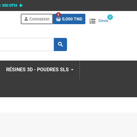
e
300 DTht
0
0
person
Connexion
0,000 TND
Devis
search
RÉSINES 3D - POUDRES SLS