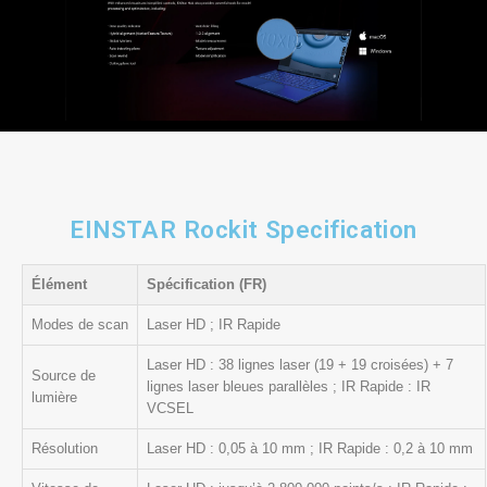
EINSTAR Rockit Specification
Élément
Spécification (FR)
Modes de scan
Laser HD ; IR Rapide
Laser HD : 38 lignes laser (19 + 19 croisées) + 7
Source de
lignes laser bleues parallèles ; IR Rapide : IR
lumière
VCSEL
Résolution
Laser HD : 0,05 à 10 mm ; IR Rapide : 0,2 à 10 mm