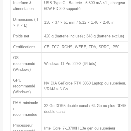
Interface &
USB Type‑C ; Batterie : 5 500 mA ×1 ; chargeur
alimentation
60W‑PD 3.0 supporté
Dimensions (H
130 × 37 × 61 mm / 5,12 × 1,46 × 2,40 in
× P × L)
Poids net
420 g (batterie incluse) ; 348 g (batterie exclue)
Certifications
CE, FCC, ROHS, WEEE, FDA, SRRC, IP50
OS
recommandé
Windows 11 Pro 22H2 (64 bits)
(Windows)
GPU
NVIDIA GeForce RTX 3060 Laptop ou supérieur,
recommandé
VRAM ≥ 6 Go
(Windows)
RAM minimale
32 Go DDR5 double canal / 64 Go ou plus DDR5
/
double canal
recommandée
Processeur
Intel Core i7‑13700H 13e gen ou supérieur