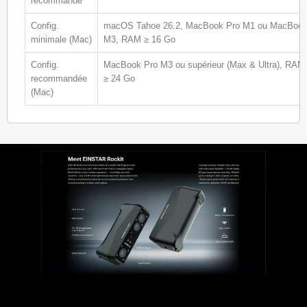
recommandé
Config.
macOS Tahoe 26.2, MacBook Pro M1 ou MacBoo
minimale (Mac)
M3, RAM ≥ 16 Go
Config.
MacBook Pro M3 ou supérieur (Max & Ultra), RAM
recommandée
≥ 24 Go
(Mac)