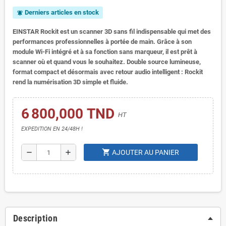
Derniers articles en stock
notifications_active
EINSTAR Rockit est un scanner 3D sans fil indispensable qui met des
performances professionnelles à portée de main. Grâce à son
module Wi-Fi intégré et à sa fonction sans marqueur, il est prêt à
scanner où et quand vous le souhaitez. Double source lumineuse,
format compact et désormais avec retour audio intelligent : Rockit
rend la numérisation 3D simple et fluide.
6 800,000 TND
HT
EXPEDITION EN 24/48H !
shopping_cart
remove
add
AJOUTER AU PANIER
Description