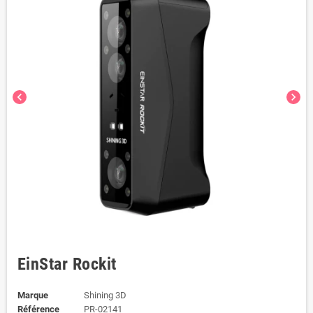
chevron_left
chevron_right
EinStar Rockit
Marque
Shining 3D
Référence
PR-02141