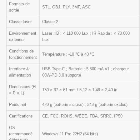
Formats de
STL, OBJ, PLY, 3MF, ASC
sortie
Classe laser
Classe 2
Environnement
Laser HD : < 110 000 Lux ; IR Rapide : < 70 000
extérieur
Lux
Conditions de
Température : -10 °C à 40 °C
fonctionnement
Interface &
USB Type‑C ; Batterie : 5 500 mA ×1 ; chargeur
alimentation
60W‑PD 3.0 supporté
Dimensions (H
130 × 37 × 61 mm / 5,12 × 1,46 × 2,40 in
× P × L)
Poids net
420 g (batterie incluse) ; 348 g (batterie exclue)
Certifications
CE, FCC, ROHS, WEEE, FDA, SRRC, IP50
OS
recommandé
Windows 11 Pro 22H2 (64 bits)