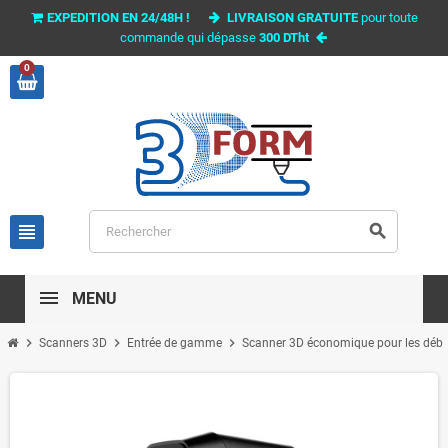
EXPEDITION EN 24/48H !
LIVRAISON GRATUITE
pour toute
commande qui dépasse
300 DTht
0
view_headline
search
MENU
chevron_right
chevron_right
chevron_right
Scanners 3D
Entrée de gamme
Scanner 3D économique pour les déb