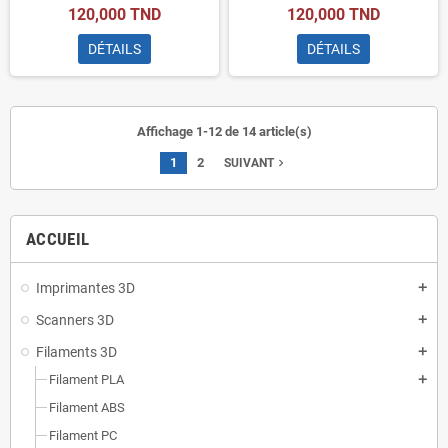
120,000 TND
120,000 TND
DÉTAILS
DÉTAILS
Affichage 1-12 de 14 article(s)
1
2
navigate_next
SUIVANT
ACCUEIL
Imprimantes 3D
add
Scanners 3D
add
Filaments 3D
add
Filament PLA
add
Filament ABS
Filament PC