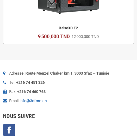
Raise3D E2
9 500,000 TND
12 000,000 TND
Adresse:
Route Menzel Chaker km 1, 3003 Sfax – Tunisie
Tél:
+216 74 451 326
Fax:
+216 74 460 768
Email:
info@3dform.tn
NOUS SUIVRE
Facebook