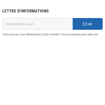
LETTRE D'INFORMATIONS
ok
Vous pouvez vous désinscrire à tout moment. Vous trouverez pour cela nos
informations de contact dans les conditions d'utilisation du site.
INFORMATION
Copyright © 2025
3D FORM