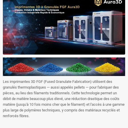
Les imprimantes 3D FGF (Fused Granulate Fabrication) utilisent des
granulés thermoplastiques — aussi appelés pellets — pour fabriquer des
pièces, au lieu des filaments traditionnels. Cette technologie permet un
débit de matière beaucoup plus élevé, une réduction drastique des coûts
matière (jusqu'à 10 fois moins cher que le filament) et l'accès à une gamme
plus large de polymères techniques, y compris des matériaux recyclés et
renforcés fibres.