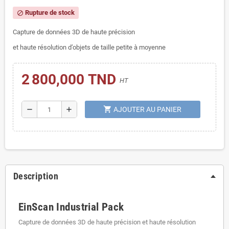
Rupture de stock
block
Capture de données 3D de haute précision
et haute résolution d’objets de taille petite à moyenne
2 800,000 TND
HT
shopping_cart
remove
add
AJOUTER AU PANIER
Description
EinScan Industrial Pack
Capture de données 3D de haute précision
et haute résolution