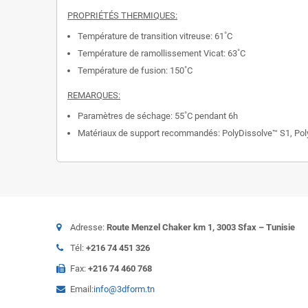
PROPRIÉTÉS THERMIQUES:
Température de transition vitreuse: 61˚C
Température de ramollissement Vicat: 63˚C
Température de fusion: 150˚C
REMARQUES:
Paramètres de séchage: 55˚C pendant 6h
Matériaux de support recommandés: PolyDissolve™ S1, Po
Adresse:
Route Menzel Chaker km 1, 3003 Sfax – Tunisie
Tél:
+216 74 451 326
Fax:
+216 74 460 768
Email:
info@3dform.tn