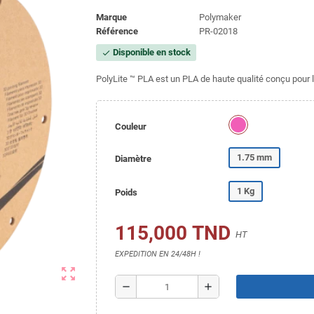
Marque
Polymaker
Référence
PR-02018
Disponible en stock
check
PolyLite ™ PLA est un PLA de haute qualité conçu pour la f
Couleur
1.75 mm
Diamètre
1 Kg
Poids
115,000 TND
HT
EXPEDITION EN 24/48H !
zoom_out_map
remove
add