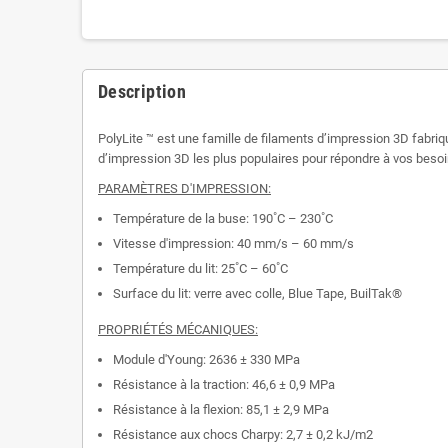
Description
PolyLite ™ est une famille de filaments d’impression 3D fabriqu
d’impression 3D les plus populaires pour répondre à vos besoi
PARAMÈTRES D'IMPRESSION:
Température de la buse: 190˚C – 230˚C
Vitesse d'impression: 40 mm/s – 60 mm/s
Température du lit: 25˚C – 60˚C
Surface du lit: verre avec colle, Blue Tape, BuilTak®
PROPRIÉTÉS MÉCANIQUES:
Module d'Young: 2636 ± 330 MPa
Résistance à la traction: 46,6 ± 0,9 MPa
Résistance à la flexion: 85,1 ± 2,9 MPa
Résistance aux chocs Charpy: 2,7 ± 0,2 kJ/m2