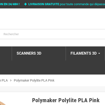
ON EN 24/48H !
LIVRAISON GRATUITE
pour toute commande qui dépass
SCANNERS 3D
FILAMENTS 3D
te PLA
chevron_right
Polymaker Polylite PLA Pink
Polymaker Polylite PLA Pink