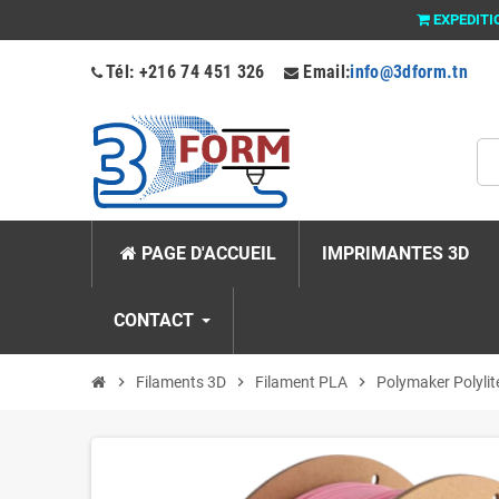
EXPEDITI
Tél: +216 74 451 326
Email:
info@3dform.tn
PAGE D'ACCUEIL
IMPRIMANTES 3D
CONTACT
chevron_right
Filaments 3D
chevron_right
Filament PLA
chevron_right
Polymaker Polyli