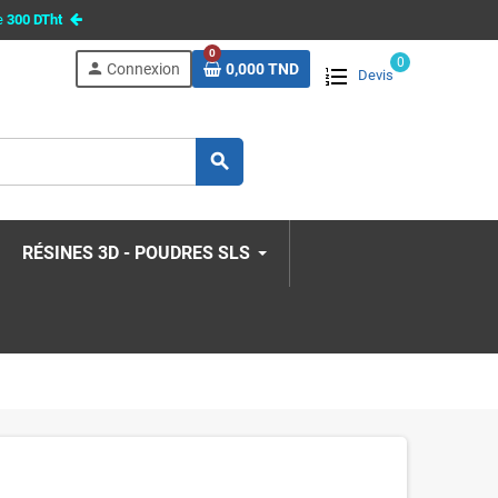
e
300 DTht
0
0
person
Connexion
0,000 TND
Devis
search
RÉSINES 3D - POUDRES SLS