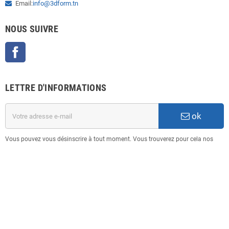
Email:
info@3dform.tn
NOUS SUIVRE
Facebook
LETTRE D'INFORMATIONS
ok
Vous pouvez vous désinscrire à tout moment. Vous trouverez pour cela nos
informations de contact dans les conditions d'utilisation du site.
INFORMATION
Copyright © 2025
3D FORM