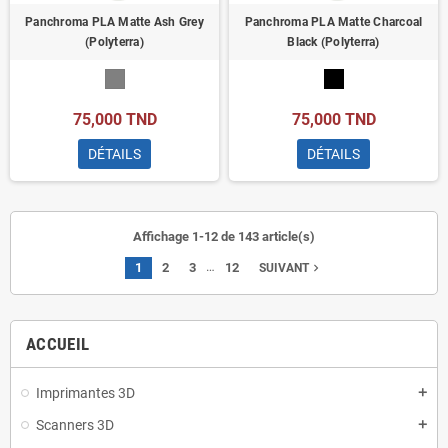
Panchroma PLA Matte Ash Grey
Panchroma PLA Matte Charcoal
(Polyterra)
Black (Polyterra)
75,000 TND
75,000 TND
DÉTAILS
DÉTAILS
Affichage 1-12 de 143 article(s)
…
1
2
3
12
navigate_next
SUIVANT
ACCUEIL
Imprimantes 3D
add
Scanners 3D
add