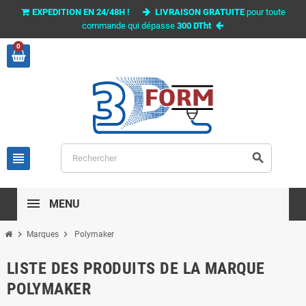
EXPEDITION EN 24/48H !
LIVRAISON GRATUITE
pour toute
commande qui dépasse
300 DTht
0
view_headline
search
MENU
chevron_right
chevron_right
Marques
Polymaker
LISTE DES PRODUITS DE LA MARQUE
POLYMAKER