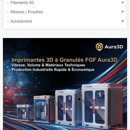
Filaments 3D
add
Résines / Poudres
add
Accessoires
add