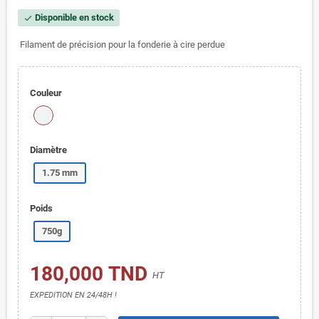
Disponible en stock
check
Filament de précision pour la fonderie à cire perdue
Couleur
Diamètre
1.75 mm
Poids
750g
180,000 TND
HT
EXPEDITION EN 24/48H !