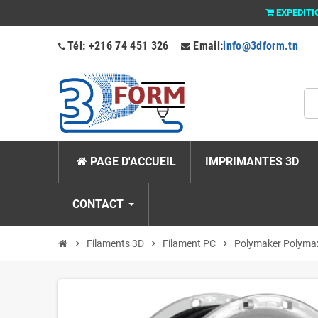
EXPEDITI
Tél: +216 74 451 326
Email:
info@3dform.tn
PAGE D'ACCUEIL
IMPRIMANTES 3D
CONTACT
chevron_right
Filaments 3D
chevron_right
Filament PC
chevron_right
Polymaker Polyma