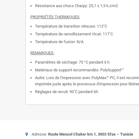
Résistance aux chocs Charpy: 25,1 ± 1,9 kJ/m2
PROPRIÉTÉS THERMIQUES:
Température de transition vitreuse: 113˚C
Température de ramollissement Vicat: 117˚C
Température de fusion: N/A
REMARQUES:
Paramètres de séchage: 75 °C pendant 6 h
Matériaux de support recommandés: PolySupport™
Autre: Lors de l'impression avec PolyMax™ PC, il est recomm
imprimée juste après le processus d'impression pour libérer 
Réglages de recuit: 90˚C pendant 6h
Adresse:
Route Menzel Chaker km 1, 3003 Sfax – Tunisie