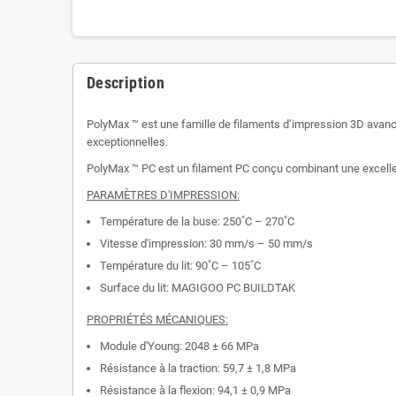
Description
PolyMax ™ est une famille de filaments d’impression 3D avanc
exceptionnelles.
PolyMax ™ PC est un filament PC conçu combinant une excellente
PARAMÈTRES D'IMPRESSION:
Température de la buse: 250˚C – 270˚C
Vitesse d'impression: 30 mm/s – 50 mm/s
Température du lit: 90˚C – 105˚C
Surface du lit: MAGIGOO PC BUILDTAK
PROPRIÉTÉS MÉCANIQUES:
Module d'Young: 2048 ± 66 MPa
Résistance à la traction: 59,7 ± 1,8 MPa
Résistance à la flexion: 94,1 ± 0,9 MPa