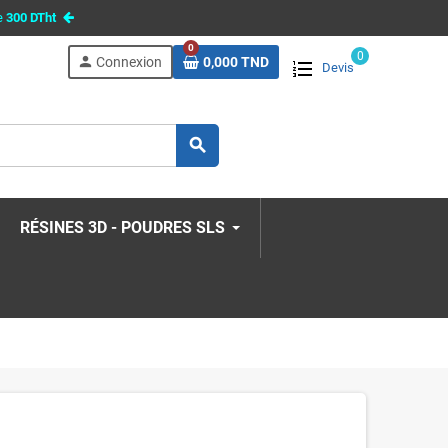
e
300 DTht
0
0
person
Connexion
0,000 TND
Devis
search
RÉSINES 3D - POUDRES SLS