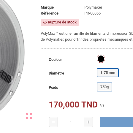
Marque
Polymaker
Référence
PR-00065
Rupture de stock
block
PolyMax ™ est une famille de filaments d’impression 3
de Polymaker, pour offrir des propriétés mécaniques et
Couleur
1.75 mm
Diamètre
750g
Poids
170,000 TND
HT
zoom_out_map
remove
add