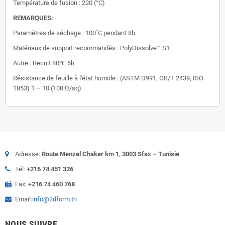
Température de fusion : 220 (°C)
REMARQUES:
Paramètres de séchage : 100˚C pendant 8h
Matériaux de support recommandés : PolyDissolve™ S1
Autre : Recuit 80℃ 6h
Résistance de feuille à l'état humide : (ASTM D991, GB/T 2439, ISO
1853) 1 – 10 (108 Ω/sq)
Adresse:
Route Menzel Chaker km 1, 3003 Sfax – Tunisie
Tél:
+216 74 451 326
Fax:
+216 74 460 768
Email:
info@3dform.tn
NOUS SUIVRE