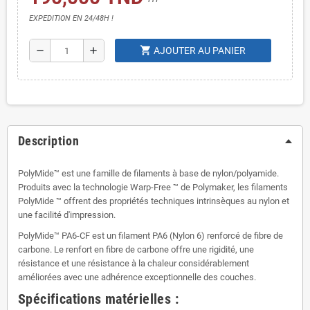
EXPEDITION EN 24/48H !
shopping_cart
remove
add
AJOUTER AU PANIER
Description
PolyMide™ est une famille de filaments à base de nylon/polyamide.
Produits avec la technologie Warp-Free ™ de Polymaker, les filaments
PolyMide ™ offrent des propriétés techniques intrinsèques au nylon et
une facilité d'impression.
PolyMide™ PA6-CF est un filament PA6 (Nylon 6) renforcé de fibre de
carbone. Le renfort en fibre de carbone offre une rigidité, une
résistance et une résistance à la chaleur considérablement
améliorées avec une adhérence exceptionnelle des couches.
Spécifications matérielles :