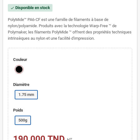
Disponible en stock
check
PolyMide™ PA6-CF est une famille de filaments à base de
nylon/polyamide. Produits avec la technologie Warp-Free ™ de
Polymaker, les filaments PolyMide ™ offrent des propriétés techniques
intrinsèques au nylon et une facilité d'impression.
Couleur
Diamètre
1.75 mm
Poids
500g
190,000 TND
HT