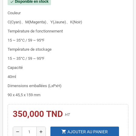
Disponible en stock
check
Couleur
C(Cyan)、M(Magenta)、Y(Jaune)、K(Noir)
Température de fonctionnement
15 ~ 35°C / 59 ~ 95℉
Température de stockage
15 ~ 35°C / 59 ~ 95℉
Capacité
40ml
Dimensions emballées (LxPxH)
90 x 45,5 x 159 mm
350,000 TND
HT
shopping_cart
remove
add
AJOUTER AU PANIER