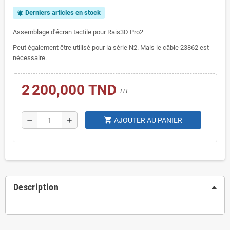
Derniers articles en stock
notifications_active
Assemblage d'écran tactile pour Rais3D Pro2
Peut également être utilisé pour la série N2. Mais le câble 23862 est
nécessaire.
2 200,000 TND
HT
shopping_cart
remove
add
AJOUTER AU PANIER
Description