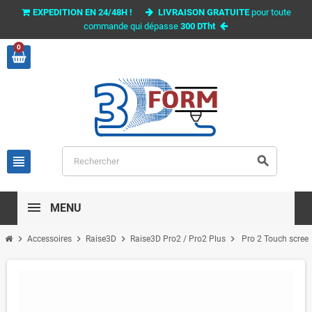
EXPEDITION EN 24/48H !
LIVRAISON GRATUITE
pour toute
commande qui dépasse
300 DTht
0
view_headline
search
MENU
chevron_right
chevron_right
chevron_right
chevron_right
Accessoires
Raise3D
Raise3D Pro2 / Pro2 Plus
Pro 2 Touch scree