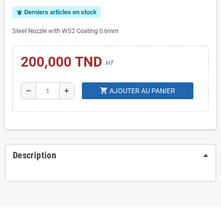
Derniers articles en stock
notifications_active
Steel Nozzle with WS2 Coating 0.6mm
200,000 TND
HT
shopping_cart
remove
add
AJOUTER AU PANIER
Description