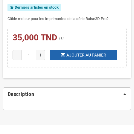
Derniers articles en stock
notifications_active
Câble moteur pour les imprimantes de la série Raise3D Pro2.
35,000 TND
HT
shopping_cart
remove
add
AJOUTER AU PANIER
Description