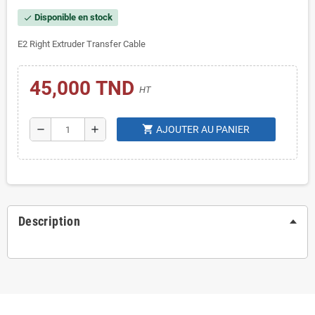
Disponible en stock
check
E2 Right Extruder Transfer Cable
45,000 TND
HT
shopping_cart
remove
add
AJOUTER AU PANIER
Description