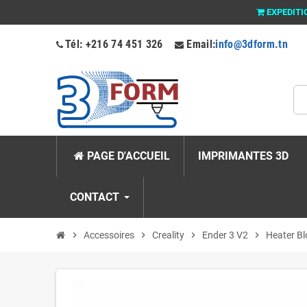
EXPEDITI
Tél: +216 74 451 326
Email:
info@3dform.tn
PAGE D'ACCUEIL
IMPRIMANTES 3D
CONTACT
chevron_right
Accessoires
chevron_right
Creality
chevron_right
Ender 3 V2
chevron_right
Heater Bl