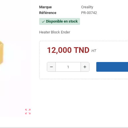
Marque
Creality
Référence
PR-00742
Disponible en stock
check
Heater Block Ender
12,000 TND
HT
remove
add
zoom_out_map