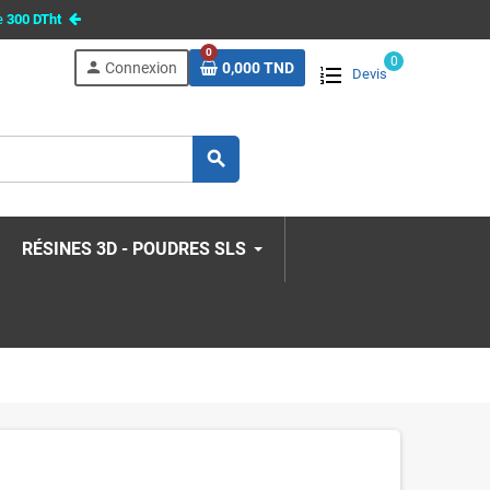
e
300 DTht
0
0
person
Connexion
0,000 TND
Devis
search
RÉSINES 3D - POUDRES SLS