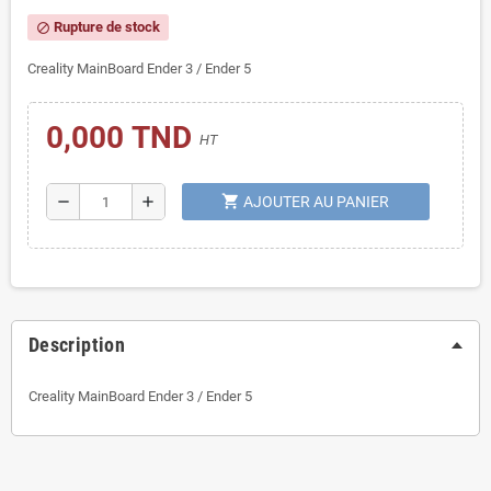
Rupture de stock
block
Creality MainBoard Ender 3 / Ender 5
0,000 TND
HT
shopping_cart
remove
add
AJOUTER AU PANIER
Description
Creality MainBoard Ender 3 / Ender 5