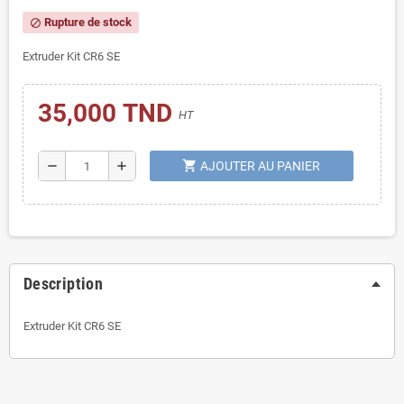
Rupture de stock
block
Extruder Kit CR6 SE
35,000 TND
HT
shopping_cart
remove
add
AJOUTER AU PANIER
Description
Extruder Kit CR6 SE